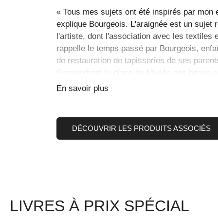
« Tous mes sujets ont été inspirés par mon 
explique Bourgeois. L'araignée est un sujet 
l'artiste, dont l'association avec les textiles 
rappelle le temps passé par Bourgeois, enfant
de restauration de tapisseries de ses paren
Surplombant la place du Musée des beaux-a
Maman, un arachnide géant en bronze porta
En savoir plus
s'inspire de la mère de l'artiste et représen
nourricier et protecteur de la fertilité, de l'ab
Louise Bourgeois,
Maman
, 1999, moulage 
DÉCOUVRIR LES PRODUITS ASSOCIÉS
Easton Foundation. Photo : NGC
LIVRES À PRIX SPÉCIAL